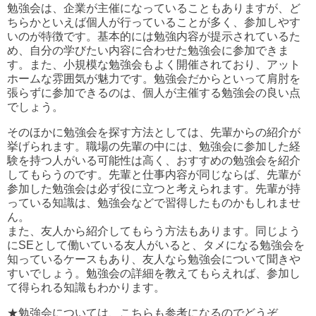
勉強会は、企業が主催になっていることもありますが、ど
ちらかといえば個人が行っていることが多く、参加しやす
いのが特徴です。基本的には勉強内容が提示されているた
め、自分の学びたい内容に合わせた勉強会に参加できま
す。また、小規模な勉強会もよく開催されており、アット
ホームな雰囲気が魅力です。勉強会だからといって肩肘を
張らずに参加できるのは、個人が主催する勉強会の良い点
でしょう。
そのほかに勉強会を探す方法としては、先輩からの紹介が
挙げられます。職場の先輩の中には、勉強会に参加した経
験を持つ人がいる可能性は高く、おすすめの勉強会を紹介
してもらうのです。先輩と仕事内容が同じならば、先輩が
参加した勉強会は必ず役に立つと考えられます。先輩が持
っている知識は、勉強会などで習得したものかもしれませ
ん。
また、友人から紹介してもらう方法もあります。同じよう
にSEとして働いている友人がいると、タメになる勉強会を
知っているケースもあり、友人なら勉強会について聞きや
すいでしょう。勉強会の詳細を教えてもらえれば、参加し
て得られる知識もわかります。
★勉強会については、こちらも参考になるのでどうぞ